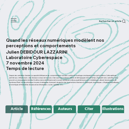
Rechercher un article
Quand les réseaux numériques modèlent nos
perceptions et comportements
Julien DEBIDOUR LAZZARINI
Laboratoire Cyberespace
7 novembre 2024
Temps de lecture
Depuis des centaines d’années, la capacité d’influencer les comportements humains confère un avantage conséquent à ceux qui la maîtrise. Cette aptitude
permet aux « influenceurs » des réseaux sociaux de nos jours, mais aussi aux orateurs, tribuns et démagogues de tout temps, d’acquérir une « autorité » et du
pouvoir sur une population donnée. Si cette science de l’influence est souvent restée associée au quatrième pouvoir « médiatique », elle est devenue pour de
nombreux États l’un des principaux moyens stratégiques d’une part, de gestion des insurrections internes et, d’autre part, de pratiques « d’ingérences politiques,
économiques et financières de puissances étrangères » ou de « guérillas 2.0 ».
Article
Références
Auteurs
Citer
Illustrations