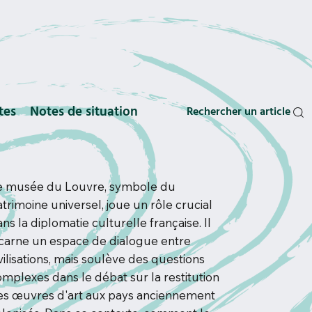
tes
Notes de situation
Rechercher un article
e musée du Louvre, symbole du
trimoine universel, joue un rôle crucial
ns la diplomatie culturelle française. Il
ncarne un espace de dialogue entre
vilisations, mais soulève des questions
omplexes dans le débat sur la restitution
es œuvres d'art aux pays anciennement