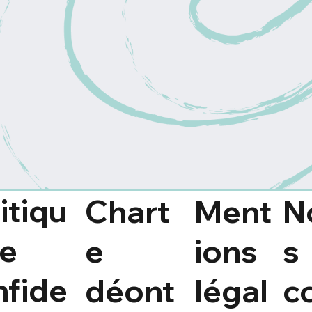
itiqu
Chart
Ment
N
de
e
ions
s
nfide
déont
légal
c