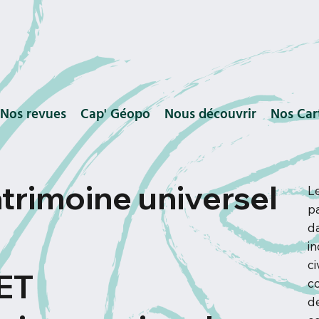
Nos revues
Cap' Géopo
Nous découvrir
Nos Car
atrimoine universel
L
pa
da
i
ci
ET
c
d