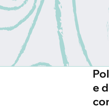
Pol
e 
co