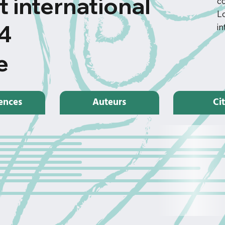
t international
c
Lo
4
in
e
ences
Auteurs
Ci